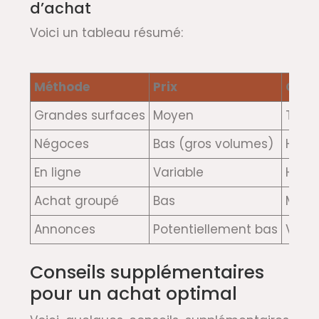
d’achat
Voici un tableau résumé:
Méthode
Prix
Comm
Grandes surfaces
Moyen
Très 
Négoces
Bas (gros volumes)
Haut
En ligne
Variable
Haut
Achat groupé
Bas
Moye
Annonces
Potentiellement bas
Varia
Conseils supplémentaires
pour un achat optimal