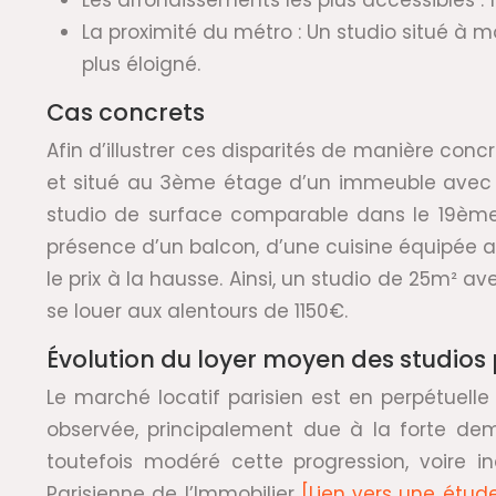
Les arrondissements les plus accessibles :
La proximité du métro : Un studio situé à m
plus éloigné.
Cas concrets
Afin d’illustrer ces disparités de manière con
et situé au 3ème étage d’un immeuble avec a
studio de surface comparable dans le 19ème 
présence d’un balcon, d’une cuisine équipée
le prix à la hausse. Ainsi, un studio de 25m² 
se louer aux alentours de 1150€.
Évolution du loyer moyen des studios 
Le marché locatif parisien est en perpétuell
observée, principalement due à la forte dema
toutefois modéré cette progression, voire i
Parisienne de l’Immobilier
[Lien vers une étude