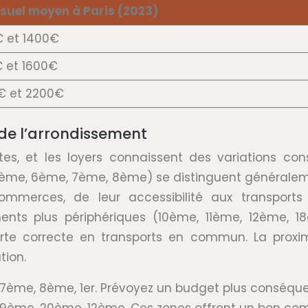
suel moyen à Paris (2023)
€ et 1400€
€ et 1600€
0€ et 2200€
 de l’arrondissement
ttes, et les loyers connaissent des variations con
4ème, 6ème, 7ème, 8ème) se distinguent généraleme
commerces, de leur accessibilité aux transpor
ments plus périphériques (10ème, 11ème, 12ème, 1
erte correcte en transports en commun. La prox
tion.
 7ème, 8ème, 1er. Prévoyez un budget plus conséquen