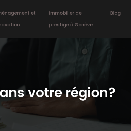
énagement et
Immobilier de
Blog
novation
prestige à Genève
dans votre région?