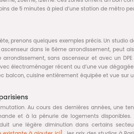
 19ème, 20ème, 12ème. Ces zones offrent un bon comp
oins de 5 minutes à pied d’une station de métro peu
crète, prenons quelques exemples précis. Un studio
scenseur dans le 6ème arrondissement, peut aisém
arrondissement, sans ascenseur et avec un DPE d
 avec électroménager récent ou d’une vue dégagée 
avec balcon, cuisine entièrement équipée et vue sur 
parisiens
e mutation. Au cours des dernières années, une t
nde et à la pénurie de logements disponibles. La 
nduit une légère diminution dans certains secte
 existante à ajouter ici]
, les prix des studios à P