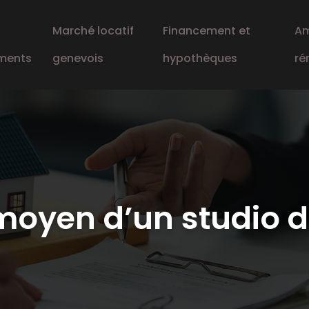
Marché locatif
Financement et
Am
ments
genevois
hypothèques
ré
 moyen d’un studio 