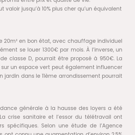
romis entre prix et qualité de vie.
t valoir jusqu’à 10% plus cher qu’un équivalent
 de 20m² en bon état, avec chauffage individuel
ent se louer 1300€ par mois. À l’inverse, un
e classe D, pourrait être proposé à 950€. La
sur un espace vert peut également influencer
un jardin dans le 11ème arrondissement pourrait
endance générale à la hausse des loyers a été
crise sanitaire et l’essor du télétravail ont
urs spécifiques. Selon une étude de l’Agence
aris ont connu une augmentation d’environ 2,5%