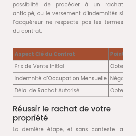
possibilité de procéder à un rachat
anticipé, ou le versement d’indemnités si
l’acquéreur ne respecte pas les termes
du contrat.
Aspect Clé du Contrat
Points à 
Prix de Vente Initial
Obtenir u
Indemnité d’Occupation Mensuelle
Négocier 
Délai de Rachat Autorisé
Opter pou
Réussir le rachat de votre
propriété
La dernière étape, et sans conteste la