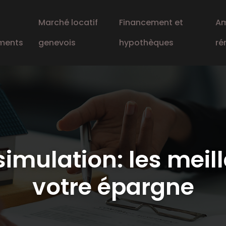
Marché locatif
Financement et
Am
ments
genevois
hypothèques
ré
imulation: les meil
votre épargne