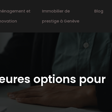
énagement et
Immobilier de
Blog
novation
prestige à Genève
leures options pour