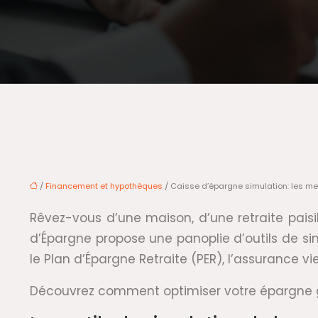
/
Financement et hypothèques
/ Caisse d’épargne simulation: les me
Rêvez-vous d’une maison, d’une retraite paisib
d’Épargne propose une panoplie d’outils de si
le Plan d’Épargne Retraite (PER), l’assurance vi
Découvrez comment optimiser votre épargne g