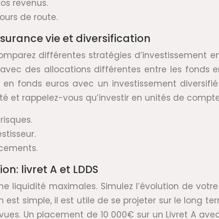
vos revenus.
ours de route.
urance vie et diversification
omparez différentes stratégies d’investissement en
avec des allocations différentes entre les fonds e
 en fonds euros avec un investissement diversifi
lité et rappelez-vous qu’investir en unités de comp
risques.
stisseur.
acements.
n: livret A et LDDS
 une liquidité maximales. Simulez l’évolution de vot
t simple, il est utile de se projeter sur le long t
évues. Un placement de 10 000€ sur un Livret A av