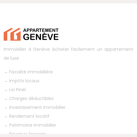
Immobilier à Genève
Acheter facilement un appartement
de luxe
→
Fiscalité immobilière
→
Impôts locaux
→
Loi Pinel
→
Charges déductibles
→
Investissement immobilier
→
Rendement locatif
→
Patrimoine immobilier
→
Revenus fonciers